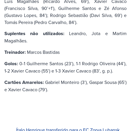
Luís Magalhães (Ricardo Alves, 69’), Xavier Cavaco
(Francisco Silva, 90’+1’), Guilherme Santos e Zé Afonso
(Gustavo Lopes, 84’); Rodrigo Sebastião (Davi Silva, 69’) e
Tomás Pereira (Pedro Carvalho, 84’).
Suplentes não utilizados:
Leandro, Jota e Martim
Magalhães.
Treinador:
Marcos Bastidas
Golos:
0-1 Guilherme Santos (23’), 1-1 Rodrigo Oliveira (44’),
1-2 Xavier Cavaco (55’) e 1-3 Xavier Cavaco (83’, g. p.).
Cartões Amarelos:
Gabriel Monteiro (3’), Gaspar Sousa (65’)
e Xavier Cavaco (79’).
Ítalo Henrique transferido para o FC Zorya Luhansk