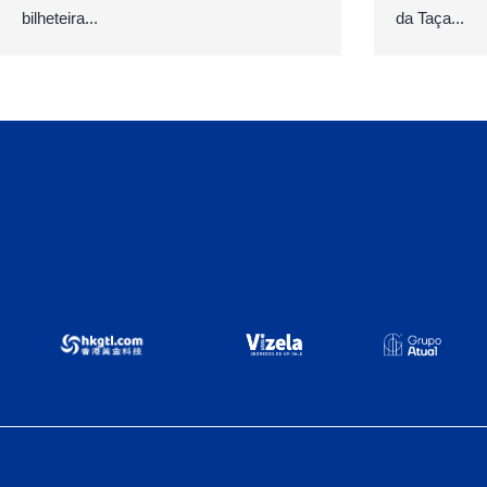
bilheteira...
da Taça...