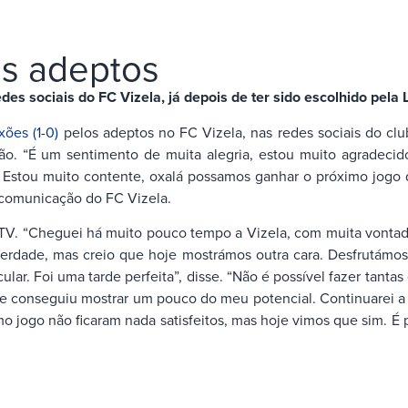
s adeptos
es sociais do FC Vizela, já depois de ter sido escolhido pela 
xões (1-0)
pelos adeptos no FC Vizela, nas redes sociais do clu
dão. “É um sentimento de muita alegria, estou muito agradecid
Estou muito contente, oxalá possamos ganhar o próximo jogo d
comunicação do FC Vizela.
rt TV. “Cheguei há muito pouco tempo a Vizela, com muita vonta
rdade, mas creio que hoje mostrámos outra cara. Desfrutámos,
ar. Foi uma tarde perfeita”, disse. “Não é possível fazer tantas
e conseguiu mostrar um pouco do meu potencial. Continuarei a t
o jogo não ficaram nada satisfeitos, mas hoje vimos que sim. É p