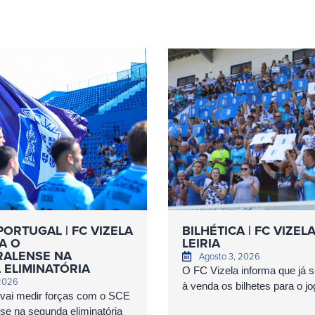
PORTUGAL | FC VIZELA
BILHÉTICA | FC VIZEL
A O
LEIRIA
ALENSE NA
Agosto 3, 2026
 ELIMINATÓRIA
O FC Vizela informa que já 
 2026
à venda os bilhetes para o jog
 vai medir forças com o SCE
e na segunda eliminatória