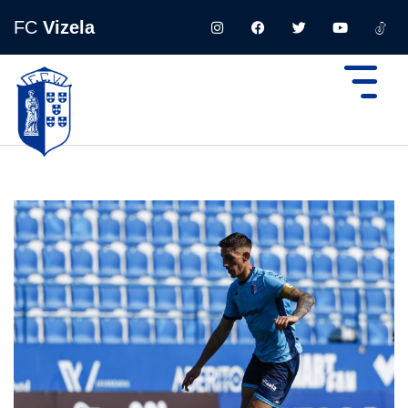
FC
Vizela