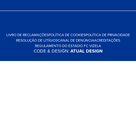
LIVRO DE RECLAMAÇÕES
POLÍTICA DE COOKIES
POLÍTICA DE PRIVACIDADE
RESOLUÇÃO DE LITÍGIOS
CANAL DE DENÚNCIA
ACREDITAÇÕES
REGULAMENTO DO ESTÁDIO FC VIZELA
CODE & DESIGN:
ATUAL DESIGN