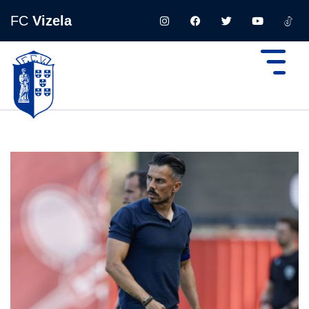
FC
Vizela