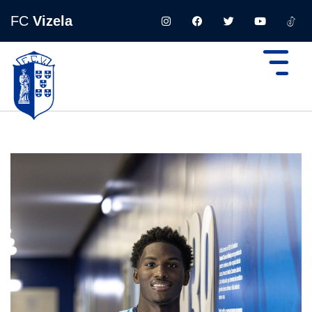
FC
Vizela