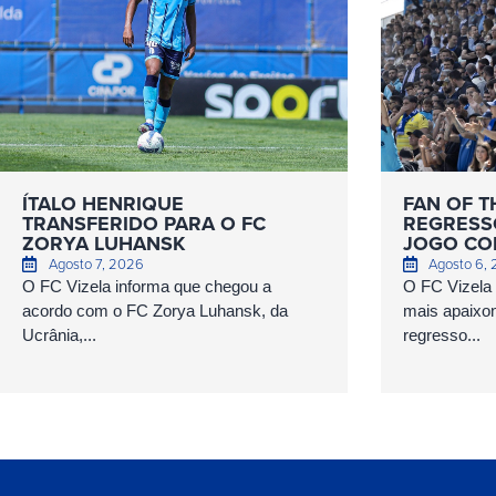
ÍTALO HENRIQUE
FAN OF T
TRANSFERIDO PARA O FC
REGRESS
ZORYA LUHANSK
JOGO COM
Agosto 7, 2026
Agosto 6,
O FC Vizela informa que chegou a
O FC Vizela v
acordo com o FC Zorya Luhansk, da
mais apaixo
Ucrânia,...
regresso...