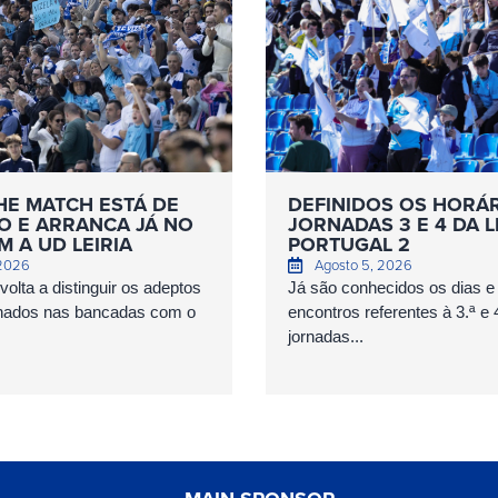
HE MATCH ESTÁ DE
DEFINIDOS OS HORÁ
O E ARRANCA JÁ NO
JORNADAS 3 E 4 DA L
 A UD LEIRIA
PORTUGAL 2
 2026
Agosto 5, 2026
olta a distinguir os adeptos
Já são conhecidos os dias e
nados nas bancadas com o
encontros referentes à 3.ª e 
jornadas...