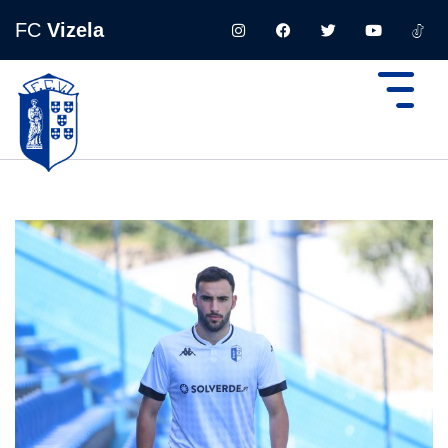
FC
Vizela