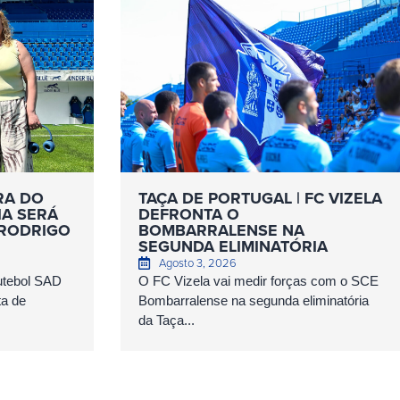
RA DO
TAÇA DE PORTUGAL | FC VIZELA
IA SERÁ
DEFRONTA O
 RODRIGO
BOMBARRALENSE NA
SEGUNDA ELIMINATÓRIA
Agosto 3, 2026
Futebol SAD
O FC Vizela vai medir forças com o SCE
ta de
Bombarralense na segunda eliminatória
da Taça...