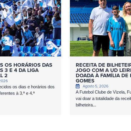
S OS HORÁRIOS DAS
RECEITA DE BILHETEI
 3 E 4 DA LIGA
JOGO COM A UD LEIR
L 2
DOADA À FAMÍLIA DE
GOMES
 2026
Agosto 5, 2026
cidos os dias e horários dos
A Futebol Clube de Vizela, 
erentes à 3.ª e 4.ª
vai doar a totalidade da recei
bilheteira...