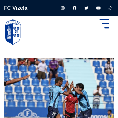
FC
Vizela