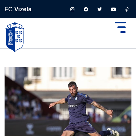
FC
Vizela