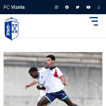
FC
Vizela