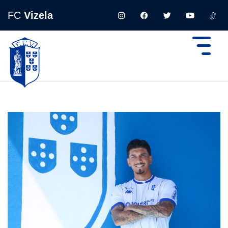
FC
Vizela