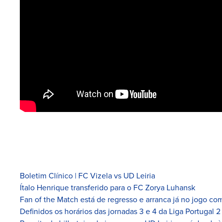
Boletim Clínico | FC Vizela vs UD Leiria
Ítalo Henrique transferido para o FC Zorya Luhansk
Fan of the Match está de regresso e arranca já no jogo com
Definidos os horários das jornadas 3 e 4 da Liga Portugal 2