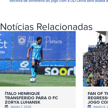
Receita de bilheteira do jogo com a UD Leiria será doada 
Notícias Relacionadas
ÍTALO HENRIQUE
FAN OF T
TRANSFERIDO PARA O FC
REGRESS
ZORYA LUHANSK
JOGO COM
Agosto 7, 2026
Agosto 6,