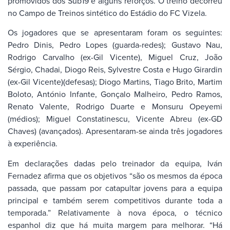
promovidos dos Sub19 e alguns reforços. O treino decorreu
no Campo de Treinos sintético do Estádio do FC Vizela.
Os jogadores que se apresentaram foram os seguintes:
Pedro Dinis, Pedro Lopes (guarda-redes); Gustavo Nau,
Rodrigo Carvalho (ex-Gil Vicente), Miguel Cruz, João
Sérgio, Chadai, Diogo Reis, Sylvestre Costa e Hugo Girardin
(ex-Gil Vicente)(defesas); Diogo Martins, Tiago Brito, Martim
Boloto, António Infante, Gonçalo Malheiro, Pedro Ramos,
Renato Valente, Rodrigo Duarte e Monsuru Opeyemi
(médios); Miguel Constatinescu, Vicente Abreu (ex-GD
Chaves) (avançados). Apresentaram-se ainda três jogadores
à experiência.
Em declarações dadas pelo treinador da equipa, Iván
Fernadez afirma que os objetivos “são os mesmos da época
passada, que passam por catapultar jovens para a equipa
principal e também serem competitivos durante toda a
temporada.” Relativamente à nova época, o técnico
espanhol diz que há muita margem para melhorar. “Há