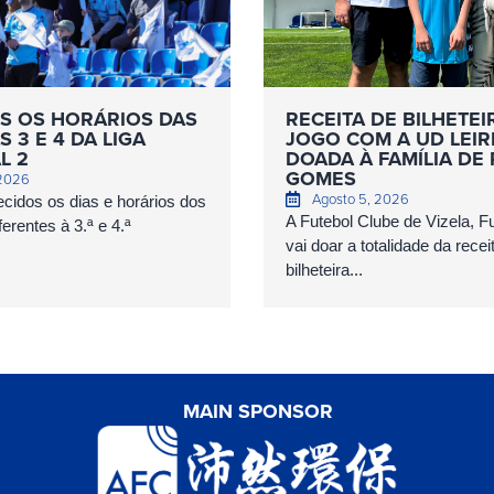
S OS HORÁRIOS DAS
RECEITA DE BILHETEI
 3 E 4 DA LIGA
JOGO COM A UD LEIR
L 2
DOADA À FAMÍLIA DE
GOMES
 2026
Agosto 5, 2026
cidos os dias e horários dos
A Futebol Clube de Vizela, 
erentes à 3.ª e 4.ª
vai doar a totalidade da recei
bilheteira...
MAIN SPONSOR