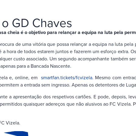
a o GD Chaves
heia é o objetivo para relançar a equipa na luta pela perma
rocura de uma vitória que possa relançar a equipa na luta pel
 a hora de todos estarem juntos e fazerem um esforço extra. Os b
quer custo associado. Um segundo acompanhante também será p
s, apenas para a Bancada Nascente.
izela e, online, em
smartfan.tickets/fcvizela
. Mesmo com entrada
ão permitem a entrada sem ingresso. Apenas os detentores de Lug
ante a apresentação dos respetivos cartões. E pode, depois, le
itidos quaisquer adereços que não alusivos ao FC Vizela. Para s
C Vizela.