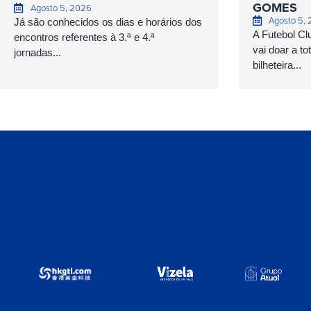
GOMES
Agosto 5, 2026
Agosto 5,
Já são conhecidos os dias e horários dos
A Futebol Cl
encontros referentes à 3.ª e 4.ª
vai doar a to
jornadas...
bilheteira...