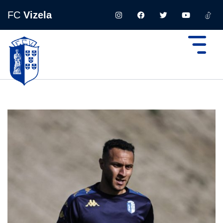
FC
Vizela