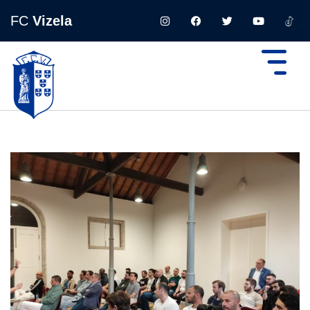
FC
Vizela