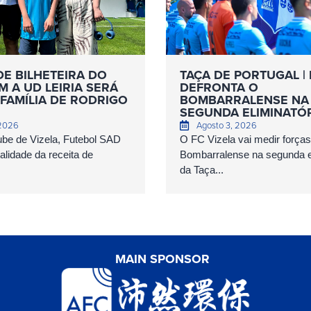
DE BILHETEIRA DO
TAÇA DE PORTUGAL | 
 A UD LEIRIA SERÁ
DEFRONTA O
FAMÍLIA DE RODRIGO
BOMBARRALENSE NA
SEGUNDA ELIMINATÓ
 2026
Agosto 3, 2026
ube de Vizela, Futebol SAD
O FC Vizela vai medir forç
talidade da receita de
Bombarralense na segunda el
da Taça...
MAIN SPONSOR