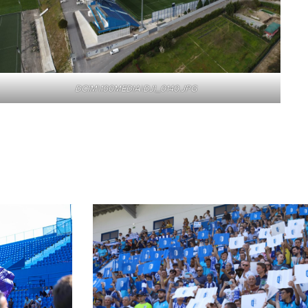
DCIM\100MEDIA\DJI_0140.JPG