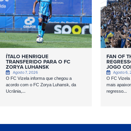
ÍTALO HENRIQUE
FAN OF T
TRANSFERIDO PARA O FC
REGRESS
ZORYA LUHANSK
JOGO COM
Agosto 7, 2026
Agosto 6,
O FC Vizela informa que chegou a
O FC Vizela v
acordo com o FC Zorya Luhansk, da
mais apaixo
Ucrânia,...
regresso...