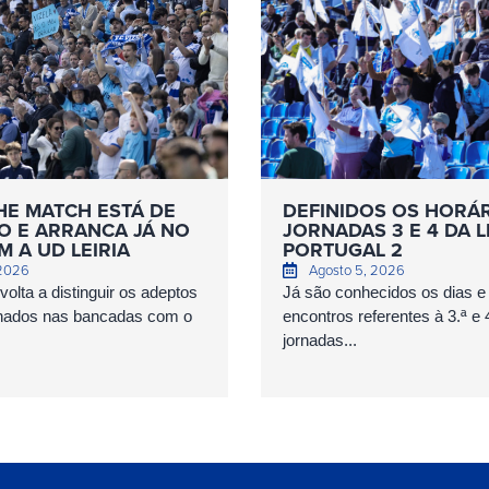
HE MATCH ESTÁ DE
DEFINIDOS OS HORÁ
O E ARRANCA JÁ NO
JORNADAS 3 E 4 DA L
 A UD LEIRIA
PORTUGAL 2
 2026
Agosto 5, 2026
olta a distinguir os adeptos
Já são conhecidos os dias e
nados nas bancadas com o
encontros referentes à 3.ª e 
jornadas...