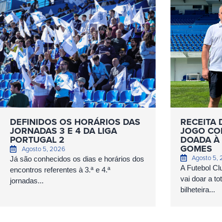
DEFINIDOS OS HORÁRIOS DAS
RECEITA 
JORNADAS 3 E 4 DA LIGA
JOGO COM
PORTUGAL 2
DOADA À 
GOMES
Agosto 5, 2026
Agosto 5,
Já são conhecidos os dias e horários dos
A Futebol Cl
encontros referentes à 3.ª e 4.ª
vai doar a to
jornadas...
bilheteira...