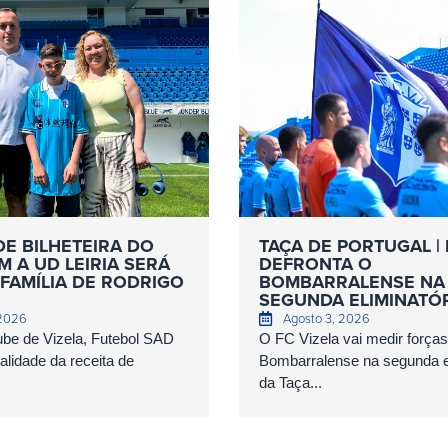
DE BILHETEIRA DO
TAÇA DE PORTUGAL | 
 A UD LEIRIA SERÁ
DEFRONTA O
FAMÍLIA DE RODRIGO
BOMBARRALENSE NA
SEGUNDA ELIMINATÓ
 2026
Agosto 3, 2026
ube de Vizela, Futebol SAD
O FC Vizela vai medir forç
talidade da receita de
Bombarralense na segunda el
da Taça...