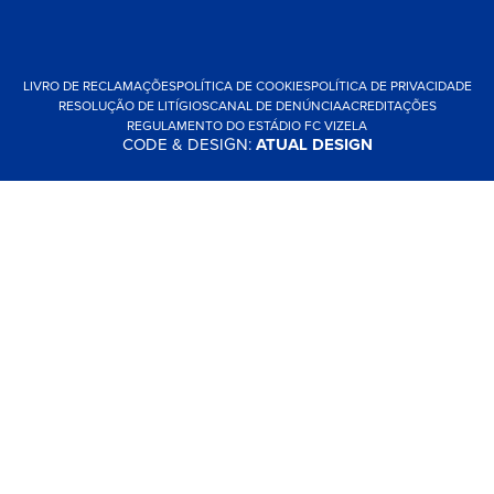
LIVRO DE RECLAMAÇÕES
POLÍTICA DE COOKIES
POLÍTICA DE PRIVACIDADE
RESOLUÇÃO DE LITÍGIOS
CANAL DE DENÚNCIA
ACREDITAÇÕES
REGULAMENTO DO ESTÁDIO FC VIZELA
CODE & DESIGN:
ATUAL DESIGN