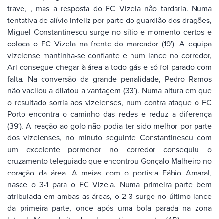
trave, , mas a resposta do FC Vizela não tardaria. Numa
tentativa de alívio infeliz por parte do guardião dos dragões,
Miguel Constantinescu surge no sítio e momento certos e
coloca o FC Vizela na frente do marcador (19′). A equipa
vizelense mantinha-se confiante e num lance no corredor,
Ari consegue chegar à área a todo gás e só foi parado com
falta. Na conversão da grande penalidade, Pedro Ramos
não vacilou a dilatou a vantagem (33′). Numa altura em que
o resultado sorria aos vizelenses, num contra ataque o FC
Porto encontra o caminho das redes e reduz a diferença
(39′). A reação ao golo não podia ter sido melhor por parte
dos vizelenses, no minuto seguinte Constantinescu com
um excelente pormenor no corredor conseguiu o
cruzamento teleguiado que encontrou Gonçalo Malheiro no
coração da área. A meias com o portista Fábio Amaral,
nasce o 3-1 para o FC Vizela. Numa primeira parte bem
atribulada em ambas as áreas, o 2-3 surge no último lance
da primeira parte, onde após uma bola parada na zona