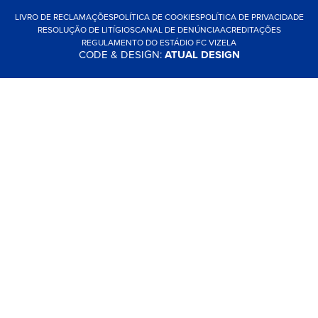
LIVRO DE RECLAMAÇÕES
POLÍTICA DE COOKIES
POLÍTICA DE PRIVACIDADE
RESOLUÇÃO DE LITÍGIOS
CANAL DE DENÚNCIA
ACREDITAÇÕES
REGULAMENTO DO ESTÁDIO FC VIZELA
CODE & DESIGN:
ATUAL DESIGN