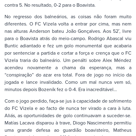
contra 5. No resultado, 0-2 para o Boavista.
No regresso dos balneários, as coisas não foram muito
diferentes. O FC Vizela volta a entrar por cima, mas nem
nas alturas Anderson bateu João Gonçalves. Aos 52′, livre
para o Boavista atrás do meio-campo. Rodrigo Abascal viu
Buntic adiantado e fez um golo monumental que acabaria
por sentenciar a partida e cortar a força e crença que o FC
Vizela traria do balneário. Um penálti sobre Alex Méndez
acendeu novamente a chama da esperança, mas a
“conspiração” do azar era total. Fora de jogo no início da
jogada e lance invalidado. Como um mal nunca vem só,
minutos depois Bozeník fez o 0-4. Era inacreditável…
Com o jogo perdido, faça-se jus à capacidade de sofrimento
do FC Vizela e ao facto de nunca ter virado a cara à luta.
Aliás, as oportunidades de golo continuavam a suceder-se.
Matías Lacava disparou à trave, Diogo Nascimento permitiu
uma grande defesa ao guardião boavisteiro, Matheus