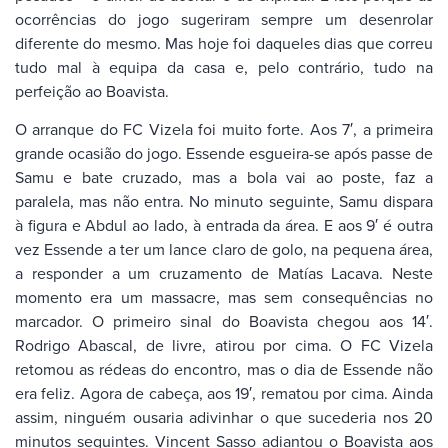
ocorrências do jogo sugeriram sempre um desenrolar
diferente do mesmo. Mas hoje foi daqueles dias que correu
tudo mal à equipa da casa e, pelo contrário, tudo na
perfeição ao Boavista.
O arranque do FC Vizela foi muito forte. Aos 7′, a primeira
grande ocasião do jogo. Essende esgueira-se após passe de
Samu e bate cruzado, mas a bola vai ao poste, faz a
paralela, mas não entra. No minuto seguinte, Samu dispara
à figura e Abdul ao lado, à entrada da área. E aos 9′ é outra
vez Essende a ter um lance claro de golo, na pequena área,
a responder a um cruzamento de Matías Lacava. Neste
momento era um massacre, mas sem consequências no
marcador. O primeiro sinal do Boavista chegou aos 14′.
Rodrigo Abascal, de livre, atirou por cima. O FC Vizela
retomou as rédeas do encontro, mas o dia de Essende não
era feliz. Agora de cabeça, aos 19′, rematou por cima. Ainda
assim, ninguém ousaria adivinhar o que sucederia nos 20
minutos seguintes. Vincent Sasso adiantou o Boavista aos