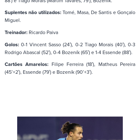
88′) e Tiago Morais (Martim Tavares, 79′); Bozeník.
Suplentes não utilizados:
Tomé, Masa, De Santis e Gonçalo
Miguel.
Treinador:
Ricardo Paiva
Golos:
0-1 Vincent Sasso (24′), 0-2 Tiago Morais (40′), 0-3
Rodrigo Abascal (52′), 0-4 Bozeník (65′) e 1-4 Essende (88′).
Cartões Amarelos:
Filipe Ferreira (18′), Matheus Pereira
(45’+2′), Essende (79′) e Bozeník (90’+3′).