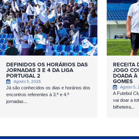
DEFINIDOS OS HORÁRIOS DAS
RECEITA 
JORNADAS 3 E 4 DA LIGA
JOGO COM
PORTUGAL 2
DOADA À 
GOMES
Agosto 5, 2026
Agosto 5,
Já são conhecidos os dias e horários dos
A Futebol Cl
encontros referentes à 3.ª e 4.ª
vai doar a to
jornadas...
bilheteira...