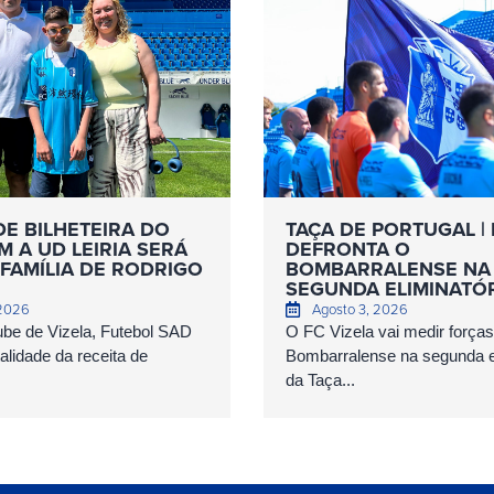
DE BILHETEIRA DO
TAÇA DE PORTUGAL | 
 A UD LEIRIA SERÁ
DEFRONTA O
FAMÍLIA DE RODRIGO
BOMBARRALENSE NA
SEGUNDA ELIMINATÓ
 2026
Agosto 3, 2026
ube de Vizela, Futebol SAD
O FC Vizela vai medir forç
talidade da receita de
Bombarralense na segunda el
da Taça...