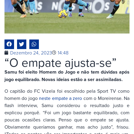
Dezembro 24, 2023
14:48
“O empate ajusta-se”
Samu foi eleito Homem do Jogo e não tem dúvidas após
jogo equilibrado. Novas ideias estão a ser assimiladas.
O capitão do FC Vizela foi escolhido pela Sport TV como
homem do jogo
neste empate a zero
com o Moreirense. Na
flash interview, Samu considerou o resultado justo e
explicou porquê. “Foi um jogo bastante equilibrado, com
poucas ocasiões claras. Penso que o empate se ajusta.
Obviamente queríamos ganhar, mas acho justo”, frisou.
“Todos os pontos vão ser importantes e este é mais um.