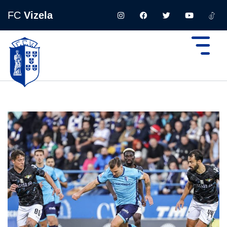
FC
Vizela