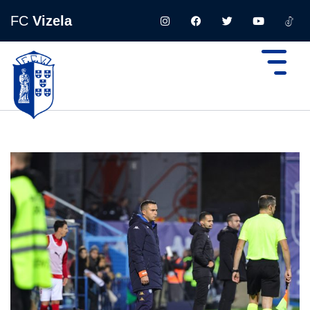
FC
Vizela