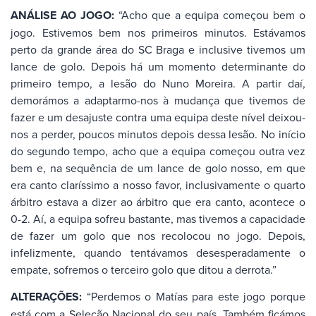
ANÁLISE AO JOGO:
“Acho que a equipa começou bem o
jogo. Estivemos bem nos primeiros minutos. Estávamos
perto da grande área do SC Braga e inclusive tivemos um
lance de golo. Depois há um momento determinante do
primeiro tempo, a lesão do Nuno Moreira. A partir daí,
demorámos a adaptarmo-nos à mudança que tivemos de
fazer e um desajuste contra uma equipa deste nível deixou-
nos a perder, poucos minutos depois dessa lesão. No início
do segundo tempo, acho que a equipa começou outra vez
bem e, na sequência de um lance de golo nosso, em que
era canto claríssimo a nosso favor, inclusivamente o quarto
árbitro estava a dizer ao árbitro que era canto, acontece o
0-2. Aí, a equipa sofreu bastante, mas tivemos a capacidade
de fazer um golo que nos recolocou no jogo. Depois,
infelizmente, quando tentávamos desesperadamente o
empate, sofremos o terceiro golo que ditou a derrota.”
ALTERAÇÕES:
“Perdemos o Matías para este jogo porque
está com a Seleção Nacional do seu país. Também ficámos