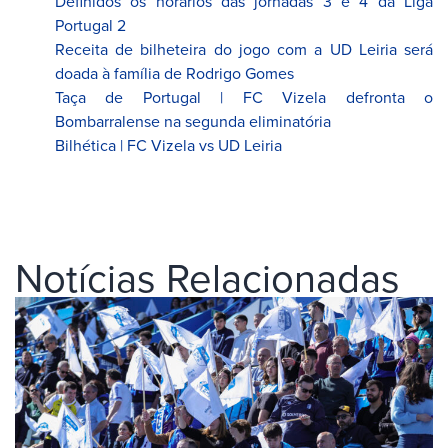
Definidos os horários das jornadas 3 e 4 da Liga
Portugal 2
Receita de bilheteira do jogo com a UD Leiria será
doada à família de Rodrigo Gomes
Taça de Portugal | FC Vizela defronta o
Bombarralense na segunda eliminatória
Bilhética | FC Vizela vs UD Leiria
Notícias Relacionadas