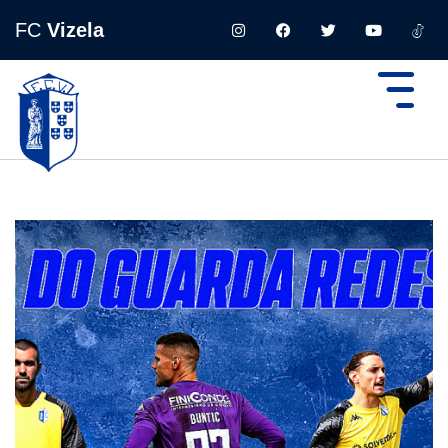
FC
Vizela