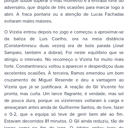
porque soube superar o mau momento e a entrada forte do
adversário, que dispôs de três ocasiões para marcar logo a
abrir. A fraca pontaria ou a atenção de Lucas Fachadas
evitaram males maiores.
O Vizela entrou depois no jogo e começou a aproximar-se
da baliza de Luís Coelho, ora na meia distância
(Constantinescu duas vezes) ora de bola parada (José
Sampaio, também a dobrar). Foi neste equilíbrio que se
atingiu o intervalo. No recomeço o Vizela foi muito mais
forte. Constantinescu voltou a aparecer e desperdiçou duas
excelentes ocasiões. À terceira, Ramos emendou um bom
cruzamento de Miguel Resende e deu a vantagem ao
Vizela que já se justificava. A reação do Gil Vicente foi
pronta, mas curta. Um lance flagrante, é verdade, mas sol
de pouca dura, porque os vizelenses voltaram à carga e
ameaçaram antes ainda de Guilherme Santos, de livre, fazer
o 0-2, que a equipa só teve de gerir bem até ao fim.
Estavam decorridos 81 minutos. O Gil ainda reduziu, tão de
longe como no fim do jogo. O árbitro apitou logo de