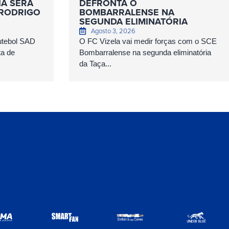
IA SERÁ
DEFRONTA O
 RODRIGO
BOMBARRALENSE NA
SEGUNDA ELIMINATÓRIA
Agosto 3, 2026
Futebol SAD
O FC Vizela vai medir forças com o SCE
ta de
Bombarralense na segunda eliminatória
da Taça...