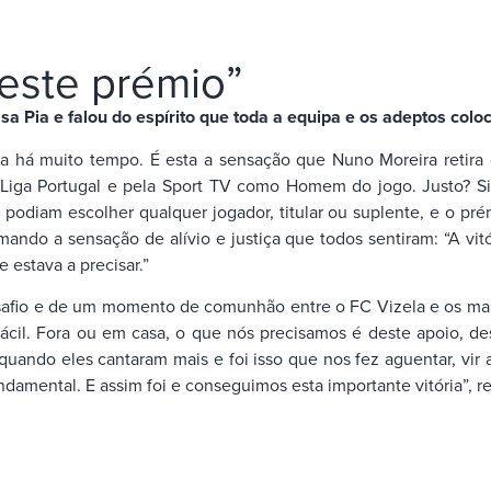
este prémio”
a Pia e falou do espírito que toda a equipa e os adeptos colo
ia há muito tempo. É esta a sensação que Nuno Moreira retira
ela Liga Portugal e pela Sport TV como Homem do jogo. Justo? 
 podiam escolher qualquer jogador, titular ou suplente, e o pr
ndo a sensação de alívio e justiça que todos sentiram: “A vitór
e estava a precisar.”
desafio e de um momento de comunhão entre o FC Vizela e os mai
 fácil. Fora ou em casa, o que nós precisamos é deste apoio, 
quando eles cantaram mais e foi isso que nos fez aguentar, vir 
ndamental. E assim foi e conseguimos esta importante vitória”, r