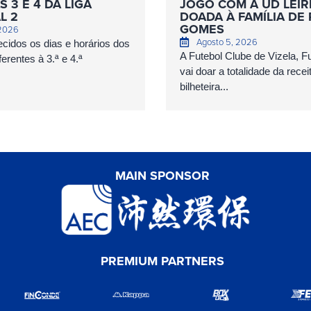
 3 E 4 DA LIGA
JOGO COM A UD LEIR
L 2
DOADA À FAMÍLIA DE
GOMES
 2026
Agosto 5, 2026
cidos os dias e horários dos
A Futebol Clube de Vizela, 
erentes à 3.ª e 4.ª
vai doar a totalidade da recei
bilheteira...
MAIN SPONSOR
PREMIUM PARTNERS