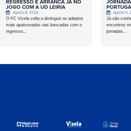
REGRESSO E ARRANCA JÁ NO
JORNADAS
JOGO COM A UD LEIRIA
PORTUGA
Agosto 6, 2026
Agosto 5,
O FC Vizela volta a distinguir os adeptos
Já são conhe
mais apaixonados nas bancadas com o
encontros ref
regresso...
jornadas...