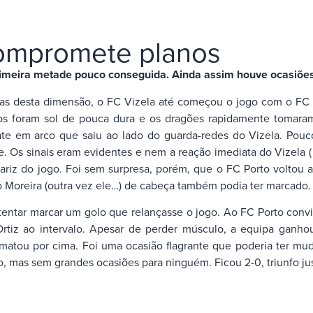
compromete planos
imeira metade pouco conseguida. Ainda assim houve ocasiões p
pas desta dimensão, o FC Vizela até começou o jogo com o FC 
tos foram sol de pouca dura e os dragões rapidamente tomaram
te em arco que saiu ao lado do guarda-redes do Vizela. Pouco
te. Os sinais eram evidentes e nem a reação imediata do Vizel
ariz do jogo. Foi sem surpresa, porém, que o FC Porto voltou 
o Moreira (outra vez ele…) de cabeça também podia ter marcado.
 tentar marcar um golo que relançasse o jogo. Ao FC Porto con
rtiz ao intervalo. Apesar de perder músculo, a equipa ganhou
matou por cima. Foi uma ocasião flagrante que poderia ter mu
, mas sem grandes ocasiões para ninguém. Ficou 2-0, triunfo ju