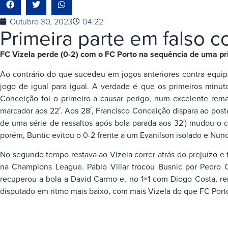
Outubro 30, 2023
04:22
Primeira parte em falso 
FC Vizela perde (0-2) com o FC Porto na sequência de uma pr
Ao contrário do que sucedeu em jogos anteriores contra equi
jogo de igual para igual. A verdade é que os primeiros minu
Conceição foi o primeiro a causar perigo, num excelente rema
marcador aos 22′. Aos 28′, Francisco Conceição dispara ao pos
de uma série de ressaltos após bola parada aos 32′) mudou o c
porém, Buntic evitou o 0-2 frente a um Evanilson isolado e Nun
No segundo tempo restava ao Vizela correr atrás do prejuízo e
na Champions League. Pablo Villar trocou Busnic por Pedro O
recuperou a bola a David Carmo e, no 1×1 com Diogo Costa, re
disputado em ritmo mais baixo, com mais Vizela do que FC Porto