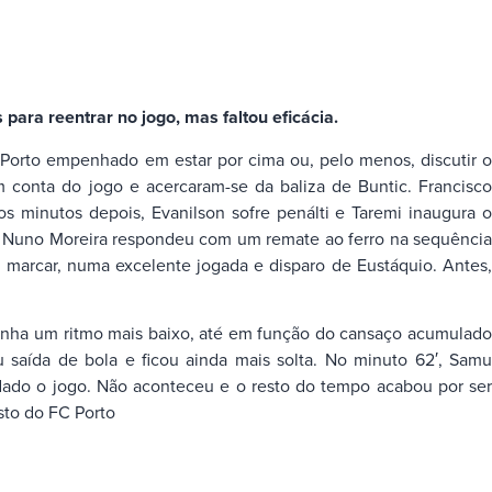
ara reentrar no jogo, mas faltou eficácia.
Porto empenhado em estar por cima ou, pelo menos, discutir o
 conta do jogo e acercaram-se da baliza de Buntic. Francisco
s minutos depois, Evanilson sofre penálti e Taremi inaugura o
a ( Nuno Moreira respondeu com um remate ao ferro na sequência
a marcar, numa excelente jogada e disparo de Eustáquio. Antes,
vinha um ritmo mais baixo, até em função do cansaço acumulado
 saída de bola e ficou ainda mais solta. No minuto 62′, Samu
dado o jogo. Não aconteceu e o resto do tempo acabou por ser
sto do FC Porto