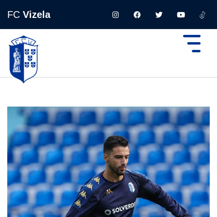
FC
Vizela