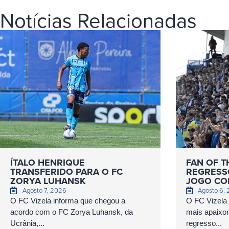
Notícias Relacionadas
ÍTALO HENRIQUE
FAN OF T
TRANSFERIDO PARA O FC
REGRESS
ZORYA LUHANSK
JOGO COM
Agosto 7, 2026
Agosto 6,
O FC Vizela informa que chegou a
O FC Vizela v
acordo com o FC Zorya Luhansk, da
mais apaixo
Ucrânia,...
regresso...