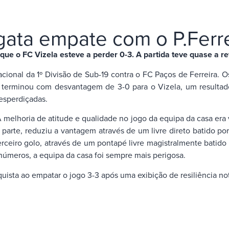
ata empate com o P.Ferre
e o FC Vizela esteve a perder 0-3. A partida teve quase a re
nal da 1º Divisão de Sub-19 contra o FC Paços de Ferreira. Os
e terminou com desvantagem de 3-0 para o Vizela, um resulta
desperdiçadas.
 melhoria de atitude e qualidade no jogo da equipa da casa era 
parte, reduziu a vantagem através de um livre direto batido p
ceiro golo, através de um pontapé livre magistralmente batido 
 números, a equipa da casa foi sempre mais perigosa.
uista ao empatar o jogo 3-3 após uma exibição de resiliência no