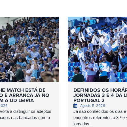
HE MATCH ESTÁ DE
DEFINIDOS OS HORÁ
O E ARRANCA JÁ NO
JORNADAS 3 E 4 DA L
 A UD LEIRIA
PORTUGAL 2
 2026
Agosto 5, 2026
olta a distinguir os adeptos
Já são conhecidos os dias e
nados nas bancadas com o
encontros referentes à 3.ª e 
jornadas...