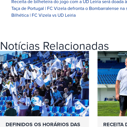
Receita de bilheteira do jogo com a UD Leiria será doada 
Taça de Portugal | FC Vizela defronta o Bombarralense na 
Bilhética | FC Vizela vs UD Leiria
Notícias Relacionadas
DEFINIDOS OS HORÁRIOS DAS
RECEITA 