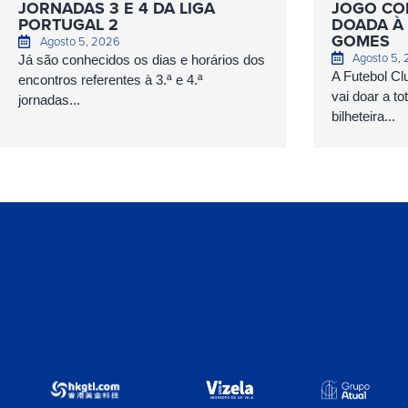
JORNADAS 3 E 4 DA LIGA
JOGO COM
PORTUGAL 2
DOADA À 
GOMES
Agosto 5, 2026
Agosto 5,
Já são conhecidos os dias e horários dos
A Futebol Cl
encontros referentes à 3.ª e 4.ª
vai doar a to
jornadas...
bilheteira...