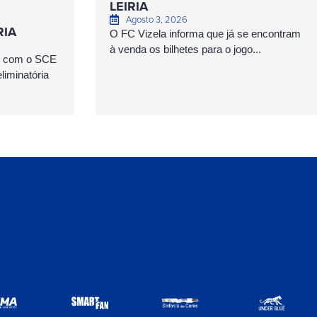
LEIRIA
Agosto 3, 2026
RIA
O FC Vizela informa que já se encontram
à venda os bilhetes para o jogo...
as com o SCE
iminatória