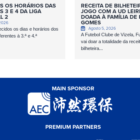
S OS HORÁRIOS DAS
RECEITA DE BILHETEI
 3 E 4 DA LIGA
JOGO COM A UD LEIR
L 2
DOADA À FAMÍLIA DE
GOMES
 2026
Agosto 5, 2026
cidos os dias e horários dos
A Futebol Clube de Vizela, 
erentes à 3.ª e 4.ª
vai doar a totalidade da recei
bilheteira...
MAIN SPONSOR
PREMIUM PARTNERS