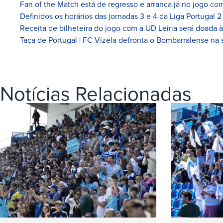
Fan of the Match está de regresso e arranca já no jogo com
Definidos os horários das jornadas 3 e 4 da Liga Portugal 2
Receita de bilheteira do jogo com a UD Leiria será doada 
Taça de Portugal | FC Vizela defronta o Bombarralense na 
Notícias Relacionadas