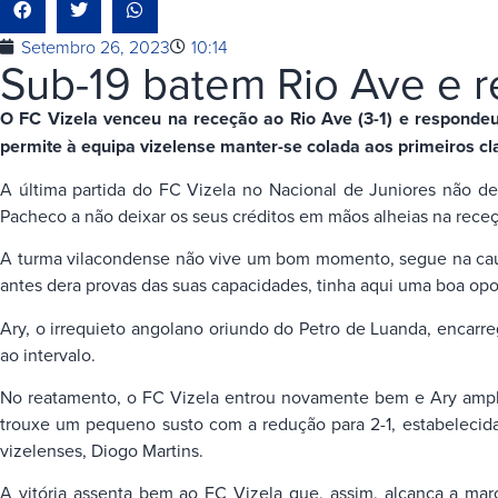
Setembro 26, 2023
10:14
Sub-19 batem Rio Ave e r
O FC Vizela venceu na receção ao Rio Ave (3-1) e respondeu 
permite à equipa vizelense manter-se colada aos primeiros clas
A última partida do FC Vizela no Nacional de Juniores não d
Pacheco a não deixar os seus créditos em mãos alheias na rece
A turma vilacondense não vive um bom momento, segue na cauda 
antes dera provas das suas capacidades, tinha aqui uma boa opor
Ary, o irrequieto angolano oriundo do Petro de Luanda, encar
ao intervalo.
No reatamento, o FC Vizela entrou novamente bem e Ary amplio
trouxe um pequeno susto com a redução para 2-1, estabelecida
vizelenses, Diogo Martins.
A vitória assenta bem ao FC Vizela que, assim, alcança a mar