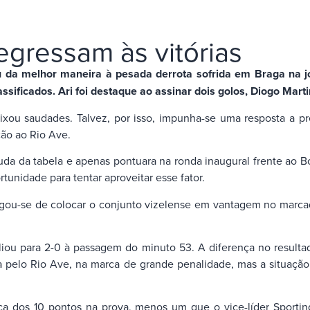
egressam às vitórias
da melhor maneira à pesada derrota sofrida em Braga na jorn
sificados. Ari foi destaque ao assinar dois golos, Diogo Marti
eixou saudades. Talvez, por isso, impunha-se uma resposta a
ção ao Rio Ave.
da tabela e apenas pontuara na ronda inaugural frente ao Boav
tunidade para tentar aproveitar esse fator.
regou-se de colocar o conjunto vizelense em vantagem no marc
u para 2-0 à passagem do minuto 53. A diferença no resultado
 pelo Rio Ave, na marca de grande penalidade, mas a situação 
ca dos 10 pontos na prova, menos um que o vice-líder Sportin