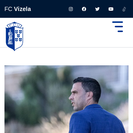
FC
Vizela