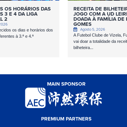
S OS HORÁRIOS DAS
RECEITA DE BILHETEI
 3 E 4 DA LIGA
JOGO COM A UD LEIR
L 2
DOADA À FAMÍLIA DE
GOMES
 2026
Agosto 5, 2026
cidos os dias e horários dos
A Futebol Clube de Vizela, 
erentes à 3.ª e 4.ª
vai doar a totalidade da recei
bilheteira...
MAIN SPONSOR
PREMIUM PARTNERS