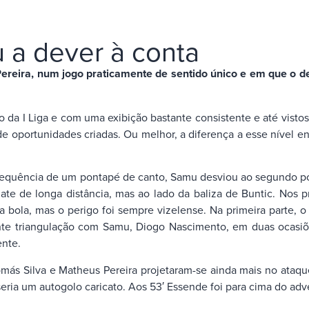
u a dever à conta
ereira, num jogo praticamente de sentido único e em que o des
 da I Liga e com uma exibição bastante consistente e até vistosa
 de oportunidades criadas. Ou melhor, a diferença a esse nível 
a sequência de um pontapé de canto, Samu desviou ao segundo 
e de longa distância, mas ao lado da baliza de Buntic. Nos pri
bola, mas o perigo foi sempre vizelense. Na primeira parte, o
hante triangulação com Samu, Diogo Nascimento, em duas ocasiõ
ente.
ás Silva e Matheus Pereira projetaram-se ainda mais no ataqu
 seria um autogolo caricato. Aos 53′ Essende foi para cima do a