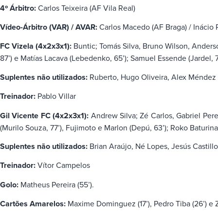
4º Árbitro:
Carlos Teixeira (AF Vila Real)
Vídeo-Árbitro (VAR) / AVAR:
Carlos Macedo (AF Braga) / Inácio 
FC Vizela (4x2x3x1):
Buntic; Tomás Silva, Bruno Wilson, Anderso
87’) e Matías Lacava (Lebedenko, 65’); Samuel Essende (Jardel, 7
Suplentes não utilizados:
Ruberto, Hugo Oliveira, Alex Méndez 
Treinador:
Pablo Villar
Gil Vicente FC (4x2x3x1):
Andrew Silva; Zé Carlos, Gabriel Per
(Murilo Souza, 77’), Fujimoto e Marlon (Depú, 63’); Roko Baturina 
Suplentes não utilizados:
Brian Araújo, Né Lopes, Jesús Castill
Treinador:
Vítor Campelos
Golo:
Matheus Pereira (55’).
Cartões Amarelos:
Maxime Dominguez (17’), Pedro Tiba (26’) e Z