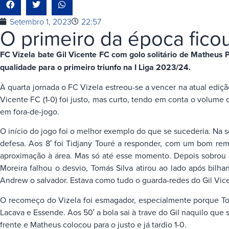
Setembro 1, 2023
22:57
O primeiro da época fico
FC Vizela bate Gil Vicente FC com golo solitário de Matheus P
qualidade para o primeiro triunfo na I Liga 2023/24.
À quarta jornada o FC Vizela estreou-se a vencer na atual edição
Vicente FC (1-0) foi justo, mas curto, tendo em conta o volume
em fora-de-jogo.
O início do jogo foi o melhor exemplo do que se sucederia. N
defesa. Aos 8′ foi Tidjany Touré a responder, com um bom remat
aproximação à área. Mas só até esse momento. Depois sobrou a 
Moreira falhou o desvio, Tomás Silva atirou ao lado após bil
Andrew o salvador. Estava como tudo o guarda-redes do Gil Vic
O recomeço do Vizela foi esmagador, especialmente porque Tom
Lacava e Essende. Aos 50′ a bola sai à trave do Gil naquilo que
frente e Matheus colocou para o justo e já tardio 1-0.