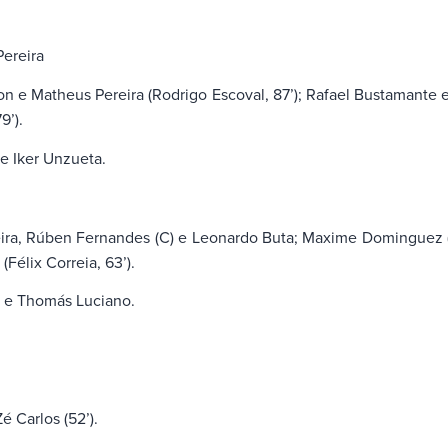
Pereira
n e Matheus Pereira (Rodrigo Escoval, 87’); Rafael Bustamante e
9’).
e Iker Unzueta.
eira, Rúben Fernandes (C) e Leonardo Buta; Maxime Dominguez (M
(Félix Correia, 63’).
o e Thomás Luciano.
é Carlos (52’).