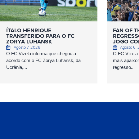
ÍTALO HENRIQUE
FAN OF T
TRANSFERIDO PARA O FC
REGRESS
ZORYA LUHANSK
JOGO COM
Agosto 7, 2026
Agosto 6,
O FC Vizela informa que chegou a
O FC Vizela v
acordo com o FC Zorya Luhansk, da
mais apaixo
Ucrânia,...
regresso...