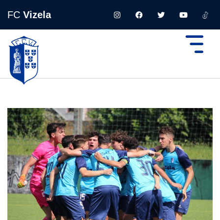
FC
Vizela