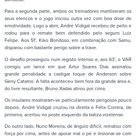
Para a segunda parte, ambos os treinadores mantiveram os
seus elencos e o jogo iniciou outra vez com boa dose de
emotividade. Logo a abrir, André Vidigal recebeu de peito e
rodou para o remate bem defendido pelo seguro Luiz
Felipe. Aos 51’, Kiko Bondoso, em combinação com Samu,
disparou com bastante perigo sobre a trave.
O desafio prosseguiu num registo intenso e, aos 63’, o VAR
corrigiu um lance em que Artur Soares Dias assinalou
grande penalidade a castigar toque de Anderson sobre
Geny Catamo. A falta aconteceu bem fora da grande área e,
do livre resultante, Bruno Xadas atirou por cima.
Os insulares mostraram-se particularmente perigosos pouco
depois. André Vidigal cruzou na direita e Félix Correia, de
primeira, acertou no poste esquerdo da baliza vizelense.
Do outro lado, Nuno Moreira, de ângulo difícil, rematou com
força por cima, antes de apoiar mal o pé e lesionar-se com