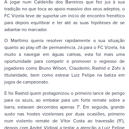
A jogar num Caldeirão dos Barreiros que fez jus à sua
tradição no que toca ao apoio massivo dos seus adeptos, o
FC Vizela teve de suportar um início de encontro frenético
para depois equilibrar e ter até as suas hipóteses de se
adiantar no marcador.
O Marítimo queria resolver rapidamente a sua situação
quanto ao play-off de permanência. Já para o FC Vizela, há
muito a navegar em águas calmas, esta foi mais uma
oportunidade para competir e promover o regresso de
jogadores como Bruno Wilson, Claudemir, Rashid e Zohi à
titularidade, bem como estrear Luiz Felipe na baliza em
jogos de campeonato.
E foi Rashid quem protagonizou o primeiro lance de perigo
para os azuis, ao embalar para um forte remate sobre a
barra, estavam decorridos apenas 7’. Em seguida, grande
susto nas hostes vizelenses por duas ocasiões, primeiro
num violento remate de Vítor Costa ao travessão (11’),
depois com André Vidigal a testar a atenção a Luiz Felipe