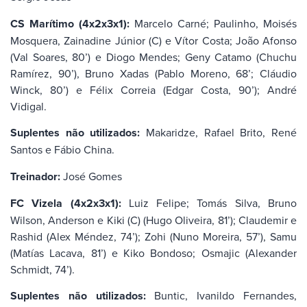
CS Marítimo (4x2x3x1):
Marcelo Carné; Paulinho, Moisés
Mosquera, Zainadine Júnior (C) e Vítor Costa; João Afonso
(Val Soares, 80’) e Diogo Mendes; Geny Catamo (Chuchu
Ramírez, 90’), Bruno Xadas (Pablo Moreno, 68’; Cláudio
Winck, 80’) e Félix Correia (Edgar Costa, 90’); André
Vidigal.
Suplentes não utilizados:
Makaridze, Rafael Brito, René
Santos e Fábio China.
Treinador:
José Gomes
FC Vizela (4x2x3x1):
Luiz Felipe; Tomás Silva, Bruno
Wilson, Anderson e Kiki (C) (Hugo Oliveira, 81’); Claudemir e
Rashid (Alex Méndez, 74’); Zohi (Nuno Moreira, 57’), Samu
(Matías Lacava, 81’) e Kiko Bondoso; Osmajic (Alexander
Schmidt, 74’).
Suplentes não utilizados:
Buntic, Ivanildo Fernandes,