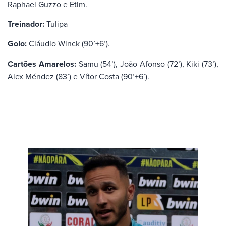
Raphael Guzzo e Etim.
Treinador:
Tulipa
Golo:
Cláudio Winck (90’+6’).
Cartões Amarelos:
Samu (54’), João Afonso (72’), Kiki (73’),
Alex Méndez (83’) e Vítor Costa (90’+6’).