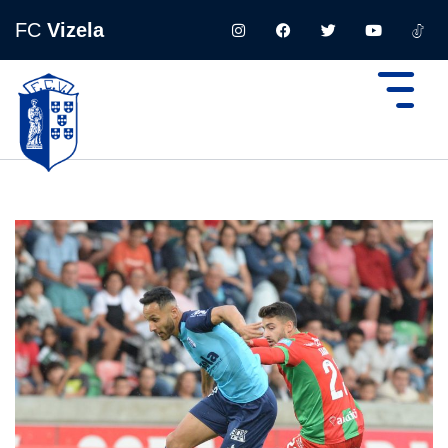
FC
Vizela