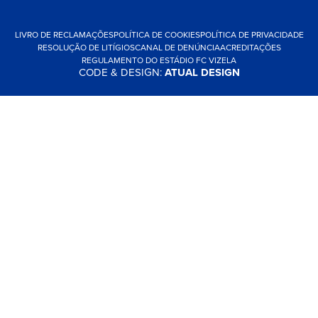
LIVRO DE RECLAMAÇÕES
POLÍTICA DE COOKIES
POLÍTICA DE PRIVACIDADE
RESOLUÇÃO DE LITÍGIOS
CANAL DE DENÚNCIA
ACREDITAÇÕES
REGULAMENTO DO ESTÁDIO FC VIZELA
CODE & DESIGN:
ATUAL DESIGN