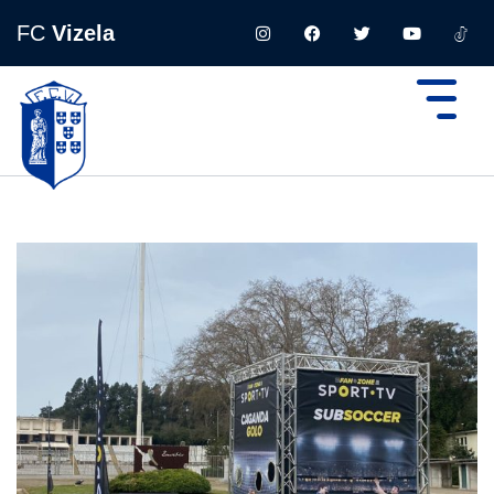
FC
Vizela