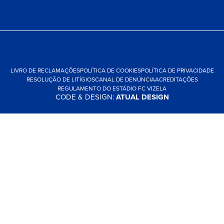
LIVRO DE RECLAMAÇÕES
POLÍTICA DE COOKIES
POLÍTICA DE PRIVACIDADE
RESOLUÇÃO DE LITÍGIOS
CANAL DE DENÚNCIA
ACREDITAÇÕES
REGULAMENTO DO ESTÁDIO FC VIZELA
CODE & DESIGN:
ATUAL DESIGN