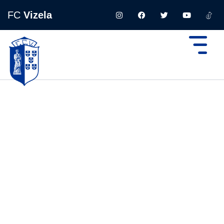
FC
Vizela