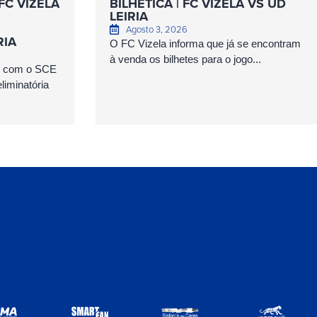
FC VIZELA
BILHÉTICA | FC VIZELA VS UD
LEIRIA
Agosto 3, 2026
RIA
O FC Vizela informa que já se encontram
à venda os bilhetes para o jogo...
as com o SCE
iminatória