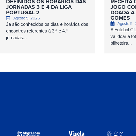
DEFINIDOS OS HORÁRIOS DAS
RECEITA 
JORNADAS 3 E 4 DA LIGA
JOGO COM
PORTUGAL 2
DOADA À 
GOMES
Agosto 5, 2026
Agosto 5,
Já são conhecidos os dias e horários dos
A Futebol Cl
encontros referentes à 3.ª e 4.ª
vai doar a to
jornadas...
bilheteira...