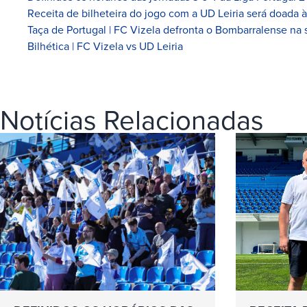
Receita de bilheteira do jogo com a UD Leiria será doada 
Taça de Portugal | FC Vizela defronta o Bombarralense na 
Bilhética | FC Vizela vs UD Leiria
Notícias Relacionadas