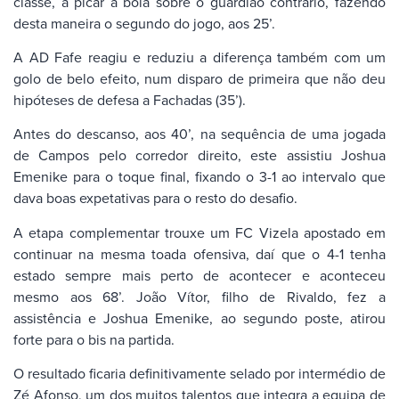
classe, a picar a bola sobre o guardião contrário, fazendo
desta maneira o segundo do jogo, aos 25’.
A AD Fafe reagiu e reduziu a diferença também com um
golo de belo efeito, num disparo de primeira que não deu
hipóteses de defesa a Fachadas (35’).
Antes do descanso, aos 40’, na sequência de uma jogada
de Campos pelo corredor direito, este assistiu Joshua
Emenike para o toque final, fixando o 3-1 ao intervalo que
dava boas expetativas para o resto do desafio.
A etapa complementar trouxe um FC Vizela apostado em
continuar na mesma toada ofensiva, daí que o 4-1 tenha
estado sempre mais perto de acontecer e aconteceu
mesmo aos 68’. João Vítor, filho de Rivaldo, fez a
assistência e Joshua Emenike, ao segundo poste, atirou
forte para o bis na partida.
O resultado ficaria definitivamente selado por intermédio de
Zé Afonso, um dos muitos talentos que integra a equipa de