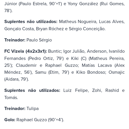
Júnior (Paulo Estrela, 90’+1’) e Yony González (Rui Gomes,
78’).
Suplentes não utilizados:
Matheus Nogueira, Lucas Alves,
Gonçalo Costa, Bryan Róchez e Sérgio Conceição.
Treinador:
Paulo Sérgio
FC Vizela (4x2x3x1):
Buntic; Igor Julião, Anderson, Ivanildo
Fernandes (Pedro Ortiz, 79’) e Kiki (C) (Matheus Pereira,
25’); Claudemir e Raphael Guzzo; Matías Lacava (Alex
Méndez, 56’), Samu (Etim, 79’) e Kiko Bondoso; Osmajic
(Aidara, 79’).
Suplentes não utilizados:
Luiz Felipe, Zohi, Rashid e
Tomás.
Treinador:
Tulipa
Golo:
Raphael Guzzo (90’+4’).