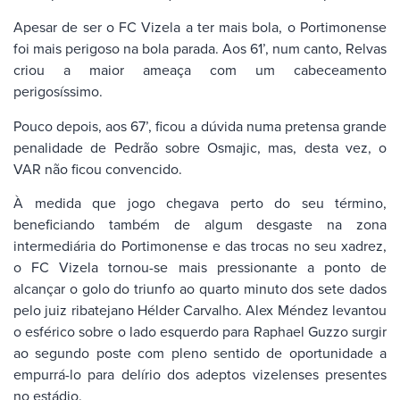
Apesar de ser o FC Vizela a ter mais bola, o Portimonense
foi mais perigoso na bola parada. Aos 61’, num canto, Relvas
criou a maior ameaça com um cabeceamento
perigosíssimo.
Pouco depois, aos 67’, ficou a dúvida numa pretensa grande
penalidade de Pedrão sobre Osmajic, mas, desta vez, o
VAR não ficou convencido.
À medida que jogo chegava perto do seu término,
beneficiando também de algum desgaste na zona
intermediária do Portimonense e das trocas no seu xadrez,
o FC Vizela tornou-se mais pressionante a ponto de
alcançar o golo do triunfo ao quarto minuto dos sete dados
pelo juiz ribatejano Hélder Carvalho. Alex Méndez levantou
o esférico sobre o lado esquerdo para Raphael Guzzo surgir
ao segundo poste com pleno sentido de oportunidade a
empurrá-lo para delírio dos adeptos vizelenses presentes
no estádio.