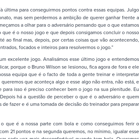
à última para conseguirmos pontos contra essas equipas. Julg
eonato, mas sem perdermos a ambição de querer ganhar frente a
meçamos a olhar para o adversário pensando que o que estamos
ilo que é o nosso jogo e que depois consigamos concluir o nosso
é ao final mas, depois, por certas coisas que vão acontecendo,
trados, focados e inteiros para resolvermos o jogo.”
z um excelente jogo. Analisámos esse último jogo e entendemo
ar, porque o Bruno Wilson se lesionou, fica agora de fora e ele
ssa equipa que é o facto de toda a gente treinar e interpretar
s queremos que aconteça algo e esse algo não entra, não está, e
e para isso é preciso conhecer bem o jogo na sua plenitude. Eu
 Depois há a questão de perceber o que é o adversário e quem
 de fazer e é uma tomada de decisão do treinador para preparar
 o que é a nossa parte com bola e como conseguimos ferir o
 com 21 pontos e na segunda queremos, no mínimo, igualar esse
ixar cada vez mais desconfortável quando tem bola. Queremos