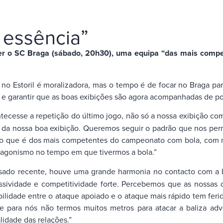
a essência”
ter o SC Braga (sábado, 20h30), uma equipa “das mais compe
a no Estoril é moralizadora, mas o tempo é de focar no Braga pa
 e garantir que as boas exibições são agora acompanhadas de po
ecesse a repetição do último jogo, não só a nossa exibição co
da nossa boa exibição. Queremos seguir o padrão que nos permi
io que é dos mais competentes do campeonato com bola, com 
tagonismo no tempo em que tivermos a bola.”
do recente, houve uma grande harmonia no contacto com a bol
idade e competitividade forte. Percebemos que as nossas cara
ilidade entre o ataque apoiado e o ataque mais rápido tem fer
e para nós não termos muitos metros para atacar a baliza adv
idade das relações.”