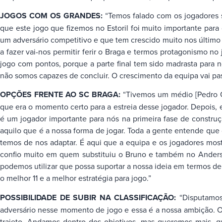
JOGOS COM OS GRANDES:
“Temos falado com os jogadores 
que este jogo que fizemos no Estoril foi muito importante par
um adversário competitivo e que tem crescido muito nos últi
a fazer vai-nos permitir ferir o Braga e termos protagonismo n
jogo com pontos, porque a parte final tem sido madrasta para 
não somos capazes de concluir. O crescimento da equipa vai pas
OPÇÕES FRENTE AO SC BRAGA:
“Tivemos um médio [Pedro Or
que era o momento certo para a estreia desse jogador. Depois, 
é um jogador importante para nós na primeira fase de construç
aquilo que é a nossa forma de jogar. Toda a gente entende que 
temos de nos adaptar. É aqui que a equipa e os jogadores mostr
confio muito em quem substituiu o Bruno e também no Anderson
podemos utilizar que possa suportar a nossa ideia em termos d
o melhor 11 e a melhor estratégia para jogo.”
POSSIBILIDADE DE SUBIR NA CLASSIFICAÇÃO:
“Disputamos
adversário nesse momento de jogo e essa é a nossa ambição. O 
trajeto. Andamos dentro dos objetivos, mas queremos mais, 