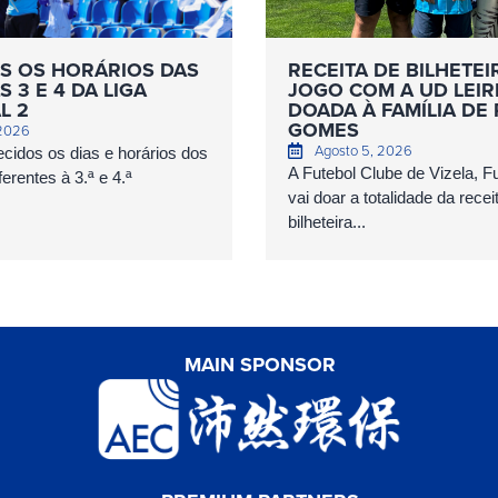
S OS HORÁRIOS DAS
RECEITA DE BILHETEI
 3 E 4 DA LIGA
JOGO COM A UD LEIR
L 2
DOADA À FAMÍLIA DE
GOMES
 2026
Agosto 5, 2026
cidos os dias e horários dos
A Futebol Clube de Vizela, 
erentes à 3.ª e 4.ª
vai doar a totalidade da recei
bilheteira...
MAIN SPONSOR