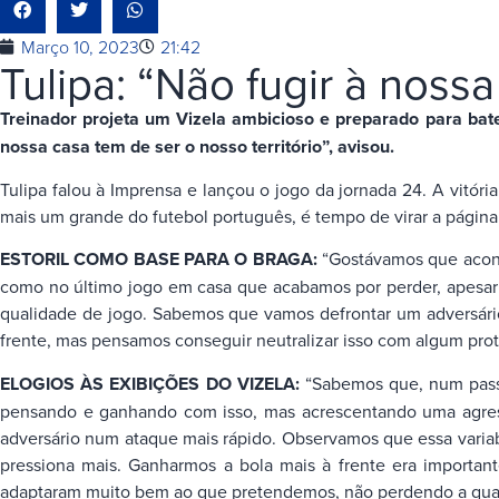
Março 10, 2023
21:42
Tulipa: “Não fugir à noss
Treinador projeta um Vizela ambicioso e preparado para ba
nossa casa tem de ser o nosso território”, avisou.
Tulipa falou à Imprensa e lançou o jogo da jornada 24. A vitóri
mais um grande do futebol português, é tempo de virar a página
ESTORIL COMO BASE PARA O BRAGA:
“Gostávamos que acont
como no último jogo em casa que acabamos por perder, apesar 
qualidade de jogo. Sabemos que vamos defrontar um adversár
frente, mas pensamos conseguir neutralizar isso com algum pro
ELOGIOS ÀS EXIBIÇÕES DO VIZELA:
“Sabemos que, num passa
pensando e ganhando com isso, mas acrescentando uma agressiv
adversário num ataque mais rápido. Observamos que essa variab
pressiona mais. Ganharmos a bola mais à frente era important
adaptaram muito bem ao que pretendemos, não perdendo a qual