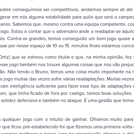
sobre conseguirmos ser competitivos, andarmos sempre ali até 
a gerar em nós alguma estabilidade para quilo que será o camp
mo anos. Sabemos que, mesmo contra uma equipa competente, co
o jogo. Estou a contar que o adversário ande a readaptar-se àqu
nós. Contra os grandes, temos conseguido um bom jogo quase at
sar por nesse espaço de 10 ou 15 minutos finais estarmos concen
tiz] que se estreou como titular e que, na minha opinião, fe
esse jogo também nos trouxe algumas coisas que nos vão prejudic
ão. Não tendo o Bruno, temos uma coisa muito importante na no
o jogo muitas das vezes sofre várias readaptações. Muitas veze
am inteligência suficiente para fazer esse tipo de adaptações 
, que tinha ficado de fora por castigo, temos boas soluções.
e solidez defensiva e também no ataque. É uma gestão que temos
 qualquer jogo com o intuito de ganhar. Olhamos muito para
que ficou pré-estabelecido foi que fizemos uma primeira volta
queremos melhorar o nosso jogo na organização ofensiva e de