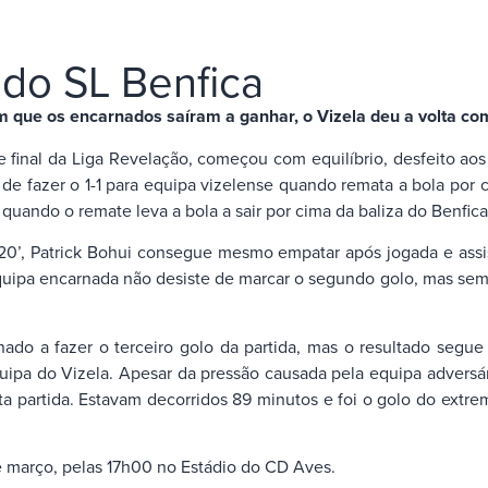
do SL Benfica
, em que os encarnados saíram a ganhar, o Vizela deu a volta 
se final da Liga Revelação, começou com equilíbrio, desfeito ao
 de fazer o 1-1 para equipa vizelense quando remata a bola por 
ando o remate leva a bola a sair por cima da baliza do Benfica
20’, Patrick Bohui consegue mesmo empatar após jogada e assi
A equipa encarnada não desiste de marcar o segundo golo, mas s
do a fazer o terceiro golo da partida, mas o resultado segue
ipa do Vizela. Apesar da pressão causada pela equipa adversár
ta partida. Estavam decorridos 89 minutos e foi o golo do extr
de março, pelas 17h00 no Estádio do CD Aves.