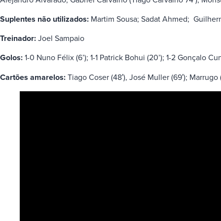
Suplentes não utilizados:
Martim Sousa; Sadat Ahmed; Guilherm
Treinador:
Joel Sampaio
Golos:
1-0 Nuno Félix (6’); 1-1 Patrick Bohui (20’); 1-2 Gonçalo Cu
Cartões amarelos:
Tiago Coser (48′), José Muller (69′); Marrugo (