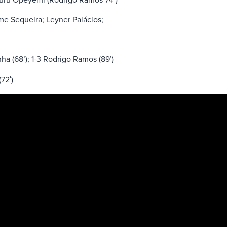
e Sequeira; Leyner Palácios;
nha (68’); 1-3 Rodrigo Ramos (89’)
72′)