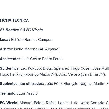
FICHA TÉCNICA
SL Benfica 1-3 FC Vizela
Local:
Estádio Benfica Campus
Árbitro:
Isidro Moreno (AF Algarve)
Assistentes:
Luís Costa/ Pedro Paulo
SL Benfica:
Leo Kokubo; Diogo Spencer; Tiago Coser; José Mulh
Hugo Félix (c) (Rodrigo Matos 74’); João Veloso (Ivan Lima 74’).
Suplentes não utilizados:
João Félix; Gonçalo Negrão; Martim F
Treinador:
Luís Araújo
FC Vizela:
Manuel Baldé; Rafael Lopes; Luiz Neto; Gonçalo Cun
Alejandro Alvarado; Gabriel Carvalho (Tiago Carvalho 74’); Mo