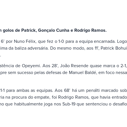
com golos de Patrick, Gonçalo Cunha e Rodrigo Ramos.
s 6’ por Nuno Félix, que fez o 1-0 para a equipa encarnada. Logo
cima da baliza adversária. Do mesmo modo, aos 11’, Patrick Bohui
.
stência de Opeyemi. Aos 28’, João Resende quase marca o 2-1,
empre sem sucesso pelas defesas de Manuel Baldé, em foco nessa
 1-1 para ambas as equipas. Aos 68’ há um penálti marcado sob
ia na procura do empate, foi Rodrigo Ramos, que havia entrado
emo que habitualmente joga nos Sub-19 que sentenciou o desafio