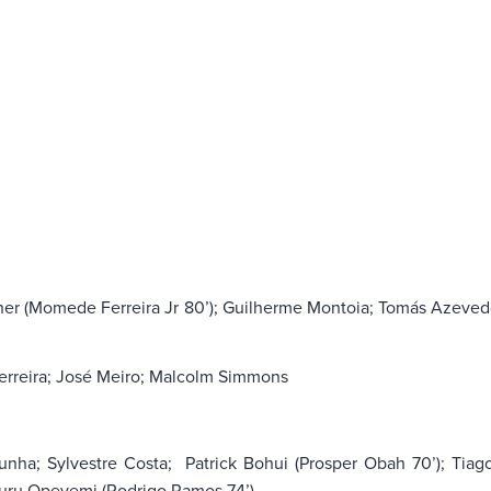
er (Momede Ferreira Jr 80’); Guilherme Montoia; Tomás Azevedo
erreira; José Meiro; Malcolm Simmons
ha; Sylvestre Costa; Patrick Bohui (Prosper Obah 70’); Tiago 
nsuru Opeyemi (Rodrigo Ramos 74’)