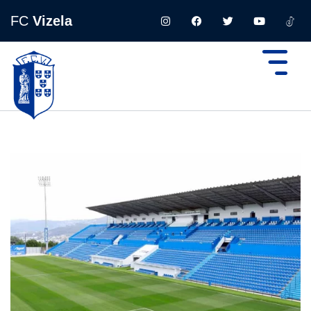
FC
Vizela