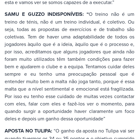
esta e vamos ver se somos capazes de a executar.”
SAMU E GUZZO INDISPONÍVEIS: “
O treino não é um
treino de ténis, não é um treino individual, é coletivo. Ou
seja, todas as propostas de exercícios e de trabalho são
coletivas. Tem de haver uma adaptabilidade de todos os
jogadores àquilo que é a ideia, àquilo que é o processo e,
por isso, acreditamos que alguns jogadores que ainda não
foram muito utilizados têm também condições para fazer
bem e ajudarem o clube e a equipa. Tentamos cuidar deles
sempre e eu tenho uma preocupação pessoal que é
entender muito bem a malta não joga tanto, porque é essa
malta que a nível sentimental e emocional está fragilizada.
Por isso eu tenho esse cuidado de muitas vezes contactar
com eles, falar com eles e fazê-los ver o momento, para
quando surgir a oportunidade haver claramente um foco
deles e depois um ganho dessa oportunidade”
APOSTA NO TULIPA:
“O ganho da aposta no Tulipa vai ser
quando tivermos os 34 ou 35 pontos e o objetivo cumprido